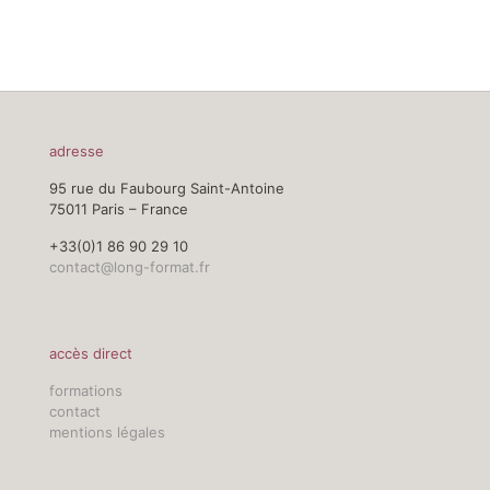
adresse
95 rue du Faubourg Saint-Antoine
75011 Paris – France
+33(0)1 86 90 29 10
contact@long-format.fr
accès direct
formations
contact
mentions légales